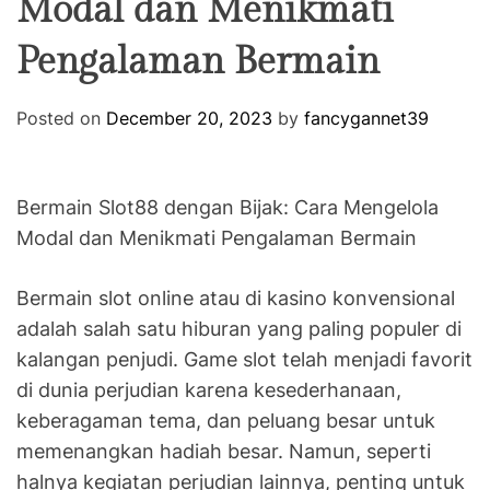
Modal dan Menikmati
o
O
D
m
E
Pengalaman Bermain
Posted on
December 20, 2023
by
fancygannet39
Bermain Slot88 dengan Bijak: Cara Mengelola
Modal dan Menikmati Pengalaman Bermain
Bermain slot online atau di kasino konvensional
adalah salah satu hiburan yang paling populer di
kalangan penjudi. Game slot telah menjadi favorit
di dunia perjudian karena kesederhanaan,
keberagaman tema, dan peluang besar untuk
memenangkan hadiah besar. Namun, seperti
halnya kegiatan perjudian lainnya, penting untuk