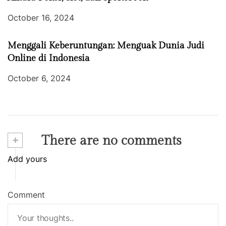
October 16, 2024
Menggali Keberuntungan: Menguak Dunia Judi
Online di Indonesia
October 6, 2024
+
There are no comments
Add yours
Comment