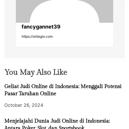
o
n
fancygannet39
https://xiiilegio.com
You May Also Like
Geliat Judi Online di Indonesia: Menggali Potensi
Pasar Taruhan Online
October 26, 2024
Menjelajahi Dunia Judi Online di Indonesia:
Antara Poker, Slot, dan Sportsbook