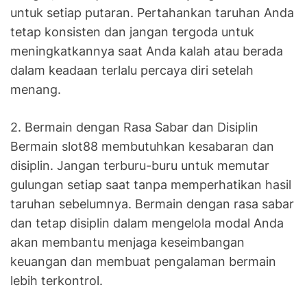
untuk setiap putaran. Pertahankan taruhan Anda
tetap konsisten dan jangan tergoda untuk
meningkatkannya saat Anda kalah atau berada
dalam keadaan terlalu percaya diri setelah
menang.
2. Bermain dengan Rasa Sabar dan Disiplin
Bermain slot88 membutuhkan kesabaran dan
disiplin. Jangan terburu-buru untuk memutar
gulungan setiap saat tanpa memperhatikan hasil
taruhan sebelumnya. Bermain dengan rasa sabar
dan tetap disiplin dalam mengelola modal Anda
akan membantu menjaga keseimbangan
keuangan dan membuat pengalaman bermain
lebih terkontrol.