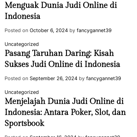
Menguak Dunia Judi Online di
Indonesia
Posted on
October 6, 2024
by
fancygannet39
Uncategorized
Pasang Taruhan Daring: Kisah
Sukses Judi Online di Indonesia
Posted on
September 26, 2024
by
fancygannet39
Uncategorized
Menjelajah Dunia Judi Online di
Indonesia: Antara Poker, Slot, dan
Sportsbook