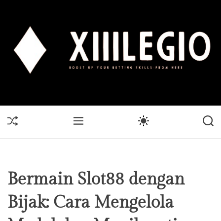
S
k
i
p
t
o
c
x
o
i
n
i
t
S
M
S
S
i
H
E
W
E
e
l
U
N
I
A
n
F
U
T
R
e
t
F
C
C
g
L
H
H
E
C
i
Bermain Slot88 dengan
O
o
L
Bijak: Cara Mengelola
.
O
R
c
M