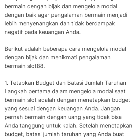
bermain dengan bijak dan mengelola modal
dengan baik agar pengalaman bermain menjadi
lebih menyenangkan dan tidak berdampak
negatif pada keuangan Anda.
Berikut adalah beberapa cara mengelola modal
dengan bijak dan menikmati pengalaman
bermain slot88.
1. Tetapkan Budget dan Batasi Jumlah Taruhan
Langkah pertama dalam mengelola modal saat
bermain slot adalah dengan menetapkan budget
yang sesuai dengan keuangan Anda. Jangan
pernah bermain dengan uang yang tidak bisa
Anda tanggung untuk kalah. Setelah menetapkan
budget, batasi jumlah taruhan yang Anda buat