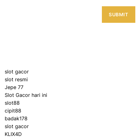
slot gacor
slot resmi
Jepe 77
Slot Gacor hari ini
slot88
cipit88
badak178
slot gacor
KLIX4D