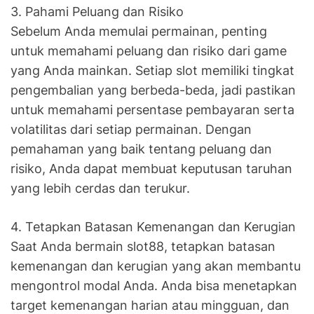
3. Pahami Peluang dan Risiko
Sebelum Anda memulai permainan, penting
untuk memahami peluang dan risiko dari game
yang Anda mainkan. Setiap slot memiliki tingkat
pengembalian yang berbeda-beda, jadi pastikan
untuk memahami persentase pembayaran serta
volatilitas dari setiap permainan. Dengan
pemahaman yang baik tentang peluang dan
risiko, Anda dapat membuat keputusan taruhan
yang lebih cerdas dan terukur.
4. Tetapkan Batasan Kemenangan dan Kerugian
Saat Anda bermain slot88, tetapkan batasan
kemenangan dan kerugian yang akan membantu
mengontrol modal Anda. Anda bisa menetapkan
target kemenangan harian atau mingguan, dan